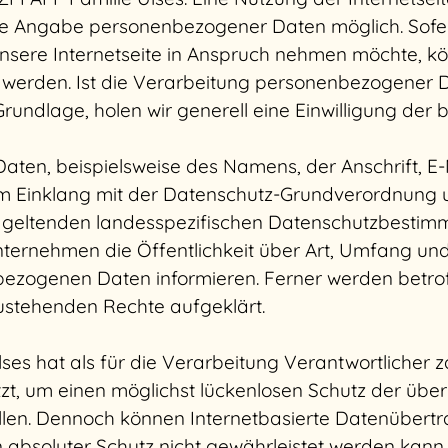
jede Angabe personenbezogener Daten möglich. Sofe
sere Internetseite in Anspruch nehmen möchte, kö
werden. Ist die Verarbeitung personenbezogener Da
rundlage, holen wir generell eine Einwilligung der 
ten, beispielsweise des Namens, der Anschrift, 
s im Einklang mit der Datenschutz-Grundverordnung
geltenden landesspezifischen Datenschutzbestimmu
ternehmen die Öffentlichkeit über Art, Umfang un
ezogenen Daten informieren. Ferner werden betrof
ustehenden Rechte aufgeklärt.
es hat als für die Verarbeitung Verantwortlicher z
 um einen möglichst lückenlosen Schutz der über d
len. Dennoch können Internetbasierte Datenübertr
n absoluter Schutz nicht gewährleistet werden kann